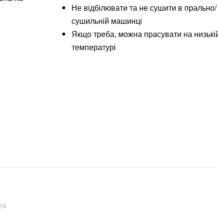
Не відбілювати та не сушити в прально/
сушильній машинці
Якщо треба, можна прасувати на низькі
температурі
упця
24