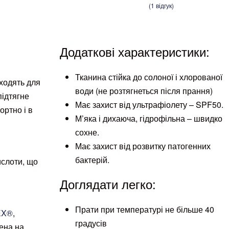
(
1
відгук)
Рейтинг
1
з 5 на основі опитування
поку
5.00
Додаткові характеристики:
Тканина стійка до солоної і хлорованої
дходять для
води (не розтягнеться після прання)
підтягне
Має захист від ультрафіолету – SPF50.
ортно і в
М’яка і дихаюча, гідрофільна – швидко
сохне.
Має захист від розвитку патогенних
бактерій.
слоти, що
Доглядати легко:
Прати при температурі не більше 40
X®️
,
градусів
ена на