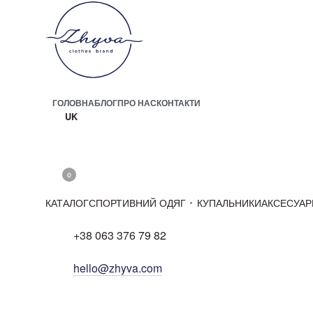
Skip
to
content
ГОЛОВНА
БЛОГ
ПРО НАС
КОНТАКТИ
UK
OPEN
ACCOUNT
SEARCH
DETAILS
OPEN
0
OPEN
CART
КАТАЛОГ
СПОРТИВНИЙ ОДЯГ
КУПАЛЬНИКИ
АКСЕСУАР
+38 063 376 79 82
hello@zhyva.com