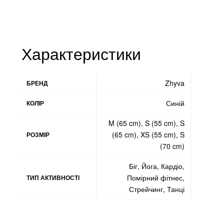
пця
Характеристики
Zhyva
БРЕНД
Синій
КОЛІР
M (65 cm), S (55 cm), S
(65 cm), XS (55 cm), S
РОЗМІР
(70 cm)
Біг, Йога, Кардіо,
Помірний фітнес,
ТИП АКТИВНОСТІ
Стрейчинг, Танці