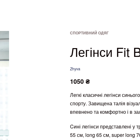
СПОРТИВНИЙ ОДЯГ
Product
Previous
Next
navigation
product:
product:
Легінси Fit 
Zhyva
1050
₴
Легкі класичні легінси синьог
спорту. Завищена талія візуал
впевнено та комфортно і в залі
Cині легінси представлені у 
55 см, long 65 см, super long 7