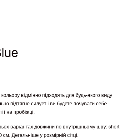
Blue
о кольору відмінно підходять для будь-якого виду
ьно підтягне силует і ви будете почувати себе
 і на пробіжці.
трьох варіантах довжини по внутрішньому шву: short
0 cм. Детальніше у розмірній сітці.