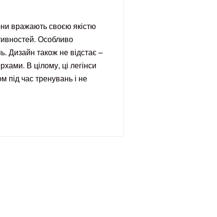
вони вражають своєю якістю
активностей. Особливо
. Дизайн також не відстає –
рхами. В цілому, ці легінси
 під час тренувань і не