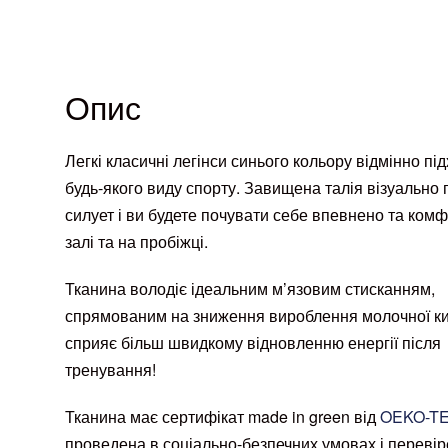
Опис
Легкі класичні легінси синього кольору відмінно пі
будь-якого виду спорту. Завищена талія візуально 
силует і ви будете почувати себе впевнено та комф
залі та на пробіжці.
Тканина володіє ідеальним м’язовим стисканням,
спрямованим на зниження вироблення молочної ки
сприяє більш швидкому відновленню енергії після
тренування!
Тканина має сертифікат made in green від
OEKO-TE
проведена в соціально-безпечних умовах і перевір