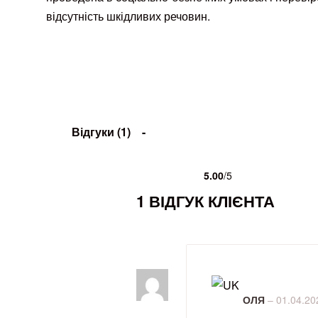
відсутність шкідливих речовин.
Відгуки (1)
5.00
/5
Рейтинг
1
5.00
з 5 на основі опитування
пок
1 ВІДГУК КЛІЄНТА
Оцінено в
з 5
5
ОЛЯ
–
01.04.20