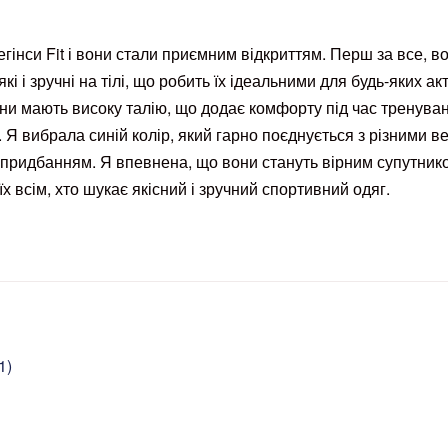
гінси Fit і вони стали приємним відкриттям. Перш за все, 
кі і зручні на тілі, що робить їх ідеальними для будь-яких 
и мають високу талію, що додає комфорту під час тренувань
. Я вибрала синій колір, який гарно поєднується з різними ве
придбанням. Я впевнена, що вони стануть вірним супутником
х всім, хто шукає якісний і зручний спортивний одяг.
1)