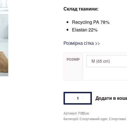
Склад тканини:
Recycling PA 78%
Elastan 22%
Розмірна сітка >>
РОЗМІР
Легінси
Додати в кош
Fit
Blue
FitBlue
кількість
Категорії:
Спортивний одяг
,
Спортивні 