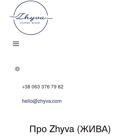
Skip
to
content
OPEN
ACCOUNT
SEARCH
DETAILS
OPEN
0
OPEN
CART
+38 063 376 79 82
hello@zhyva.com
Про Zhyva (ЖИВА)