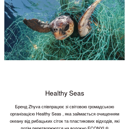
Healthy Seas
Бренд Zhyva співпрацює зі світовою громадською
організацією Healthy Seas , яка займається очищенням
океану від рибацьких сіток та пластикових відходів, які
потім перетворюются на волокно ECONYL®