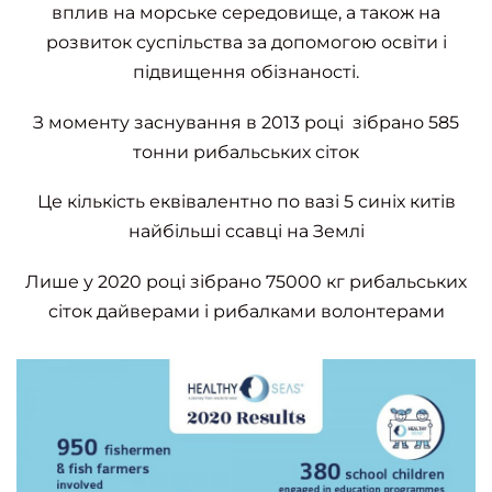
вплив на морське середовище, а також на
розвиток суспільства за допомогою освіти і
підвищення обізнаності.
З моменту заснування в 2013 році зібрано 585
тонни рибальських сіток
Це кількість еквівалентно по вазі 5 синіх китів
найбільші ссавці на Землі
Лише у 2020 році зібрано 75000 кг рибальських
сіток дайверами і рибалками волонтерами