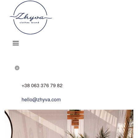
Skip
to
content
OPEN
ACCOUNT
SEARCH
DETAILS
OPEN
0
OPEN
CART
+38 063 376 79 82
hello@zhyva.com