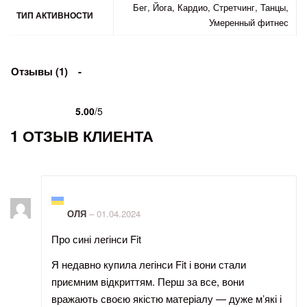
Бег, Йога, Кардио, Стретчинг, Танцы,
ТИП АКТИВНОСТИ
Умеренный фитнес
Отзывы (1)
5.00
/5
Рейтинг
1
5.00
из 5 на основе опроса
пользователя
1 ОТЗЫВ КЛИЕНТА
Оценка
из 5
5
ОЛЯ
–
01.04.2024
Про сині легінси Fit
Я недавно купила легінси Fit і вони стали
приємним відкриттям. Перш за все, вони
вражають своєю якістю матеріалу — дуже м’які і