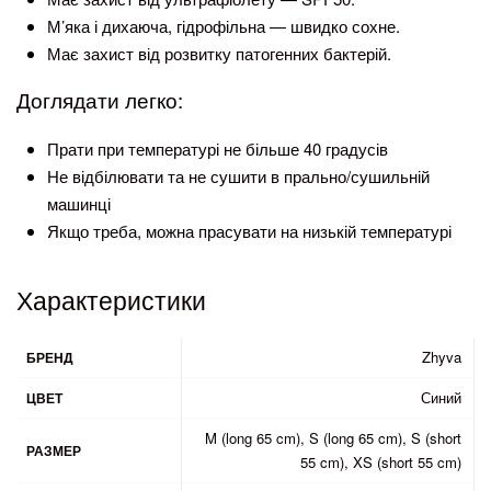
М’яка і дихаюча, гідрофільна — швидко сохне.
Має захист від розвитку патогенних бактерій.
Доглядати легко:
Прати при температурі не більше 40 градусів
Не відбілювати та не сушити в прально/сушильній
машинці
Якщо треба, можна прасувати на низькій температурі
Характеристики
Zhyva
БРЕНД
Синий
ЦВЕТ
M (long 65 cm), S (long 65 cm), S (short
РАЗМЕР
55 cm), XS (short 55 cm)