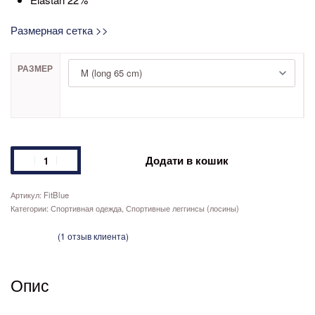
Размерная сетка >>
РАЗМЕР
Додати в кошик
FitBlue
Категории:
Спортивная одежда
,
Спортивные леггинсы (лосины)
(
1
отзыв клиента)
Рейтинг
1
из 5 на основе опроса
пользователя
5.00
Опис