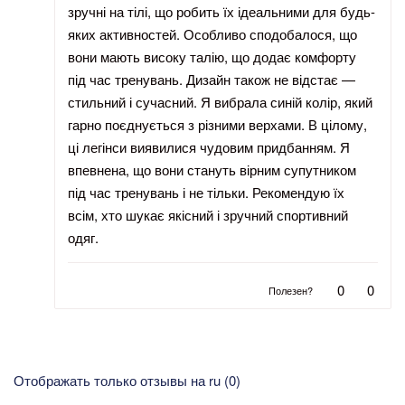
зручні на тілі, що робить їх ідеальними для будь-
яких активностей. Особливо сподобалося, що
вони мають високу талію, що додає комфорту
під час тренувань. Дизайн також не відстає —
стильний і сучасний. Я вибрала синій колір, який
гарно поєднується з різними верхами. В цілому,
ці легінси виявилися чудовим придбанням. Я
впевнена, що вони стануть вірним супутником
під час тренувань і не тільки. Рекомендую їх
всім, хто шукає якісний і зручний спортивний
одяг.
0
0
Полезен?
Отображать только отзывы на ru (0)