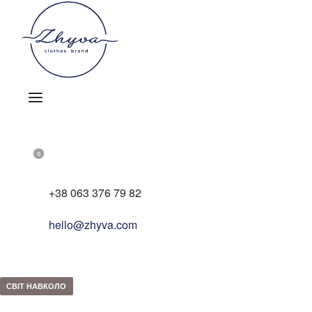
Skip
to
content
OPEN
ACCOUNT
SEARCH
DETAILS
OPEN
0
OPEN
CART
+38 063 376 79 82
hello@zhyva.com
Posted
СВІТ НАВКОЛО
in