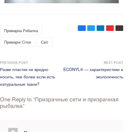
Tags:
Примарна Рибалка
Примарні Сітки
Світ
Н
PREVIOUS POST
NEXT POST
Previous
Next
Разве пластик не вредно
ECONYL® — характеристики и
а
post:
post:
носить, тем более если есть
экологичность
в
натуральные ткани?
и
г
One Reply to “Призрачные сети и призрачная
а
рыбалка”
ц
и
я