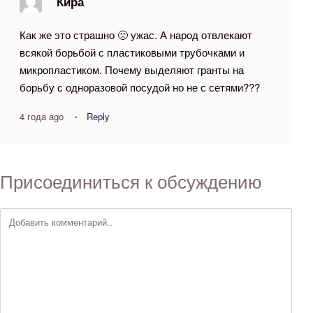
Кира
п
о
Как же это страшно 🙁 ужас. А народ отвлекают
з
всякой борьбой с пластиковыми трубочками и
а
микропластиком. Почему выделяют гранты на
п
борьбу с одноразовой посудой но не с сетями???
и
с
4 года ago
Reply
я
м
Присоединиться к обсуждению