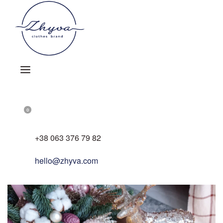
Skip
to
content
OPEN
ACCOUNT
SEARCH
DETAILS
OPEN
0
OPEN
CART
+38 063 376 79 82
hello@zhyva.com