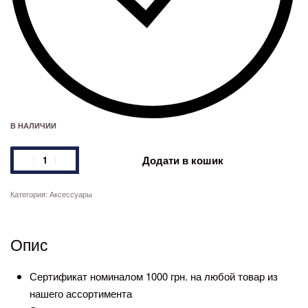
В НАЛИЧИИ
Количество
Додати в кошик
товара
Подарочный
Категория:
Аксессуары
сертификат
ZHYVA
Опис
💙
Сертификат номиналом 1000 грн. на любой товар из
нашего ассортимента